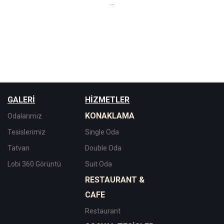
...
GALERİ
HİZMETLER
KONAKLAMA
Odalarımız
Tesislerimiz
Single Oda
Tatvan
Double Oda
Lobi 360 Görüntü
Suit Oda
RESTAURANT &
CAFE
Restaurant